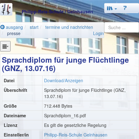
Philipp-Reis-Schule
/ Gelnhausen
ausgang
start
termine und nachrichten
presse
Login
Sprachdiplom für junge Flüchtlinge
(GNZ, 13.07.16)
Datei
Download/Anzeigen
Überschrift
Sprachdiplom für junge Flüchtlinge (GNZ,
13.07.16)
Größe
712.448 Bytes
Dateiname
Sprachdiplom_16.pdf
Lizenz
Es gilt die gesetzliche Regelung
Einsteller/in
Philipp-Reis-Schule Gelnhausen