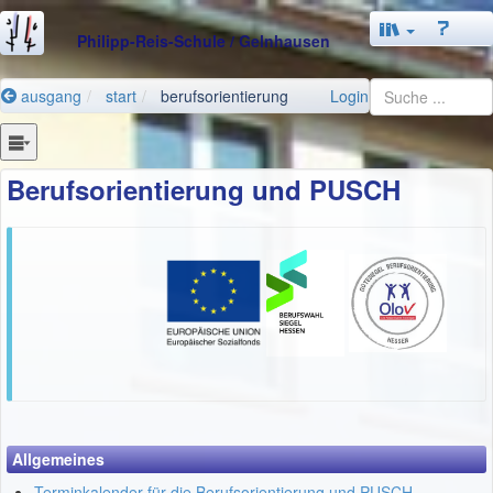
Philipp-Reis-Schule
/ Gelnhausen
ausgang
start
berufsorientierung
Login
Berufsorientierung und PUSCH
Allgemeines
Terminkalender für die Berufsorientierung und PUSCH